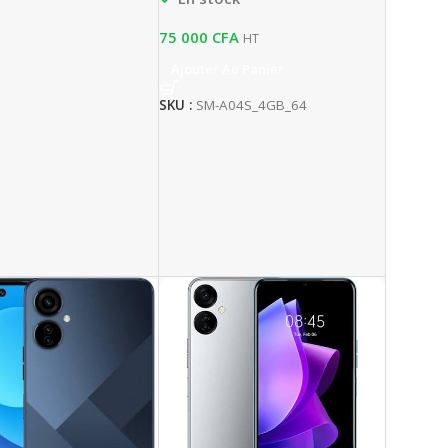
75 000
CFA
HT
Ajouter Au Panier
SKU :
SM-A04S_4GB_64