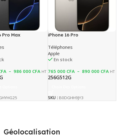
6 Pro Max
iPhone 16 Pro
es
Téléphones
Apple
ck
En stock
CFA
–
986 000
CFA
765 000
CFA
–
890 000
CFA
HT
HT
2G
256G
512G
s Options
Choix Des Options
GHYHG25
SKU :
B0DGHH9JY3
Géolocalisation