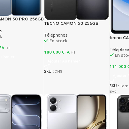
AMON 50 PRO 256GB
TECNO CAMON 50 256GB
s
Téléphones
k
tecno C
En stock
FA
HT
Téléphon
180 000
CFA
HT
En sto
u Panier
Ajouter Au Panier
111 000
SKU :
CN5
Ajouter 
SKU :
Tec
B+6