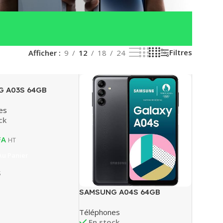
Filtres
Afficher
9
12
18
24
 A03S 64GB
es
ck
FA
HT
Au Panier
S
SAMSUNG A04S 64GB
Téléphones
En stock