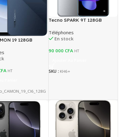
Tecno SPARK 9T 128GB
Téléphones
En stock
AMON 19 128GB
90 000
CFA
HT
es
ck
Ajouter Au Panier
CFA
HT
SKU :
KH6+
Au Panier
no_CAMON_19_CI6_128G