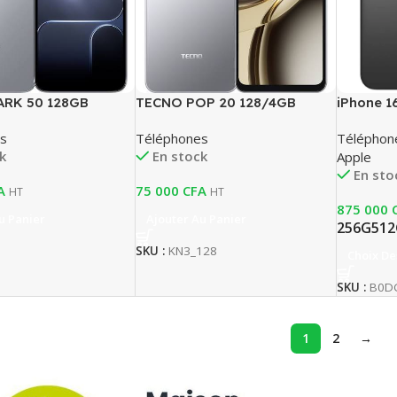
ARK 50 128GB
TECNO POP 20 128/4GB
iPhone 1
s
Téléphones
Téléphon
k
En stock
Apple
En sto
A
75 000
CFA
HT
HT
875 000
u Panier
Ajouter Au Panier
256G
51
SKU :
KN3_128
Choix De
SKU :
B0D
1
2
→