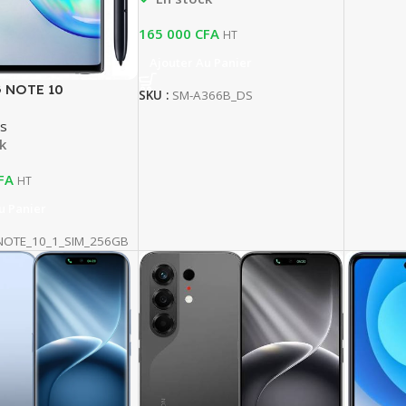
165 000
CFA
HT
Ajouter Au Panier
 NOTE 10
SKU :
SM-A366B_DS
s
k
FA
HT
u Panier
NOTE_10_1_SIM_256GB