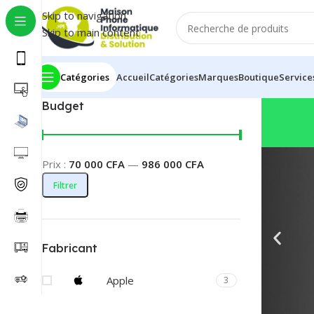
Skip to navigation
Skip to main content
Catégories
Accueil
Catégories
Marques
Boutique
Service
Budget
Prix :
70 000 CFA
—
986 000 CFA
Filtrer
Fabricant
Apple
3