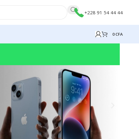
+228 91 54 44 44
0
CFA