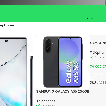
léphones
iPhone
SAMSUNG
Découvrez les
Téléphon
nouveautés
En sto
70 000
C
Ajouter 
SKU :
A03
SAMSUNG GALAXY A36 256GB
Téléphones
En stock