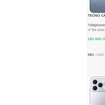
TECNO C
Téléphone
En stoc
205 000
C
Ajouter A
SKU :
CN5C