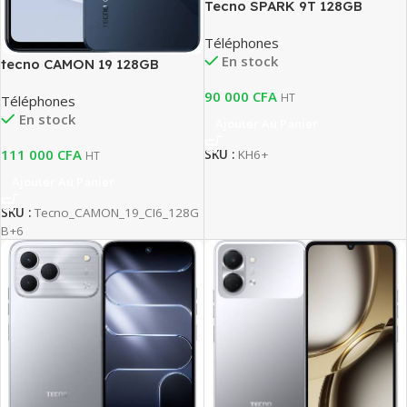
Tecno SPARK 9T 128GB
Téléphones
En stock
tecno CAMON 19 128GB
90 000
CFA
HT
Téléphones
En stock
Ajouter Au Panier
111 000
CFA
SKU :
KH6+
HT
Ajouter Au Panier
SKU :
Tecno_CAMON_19_CI6_128G
B+6